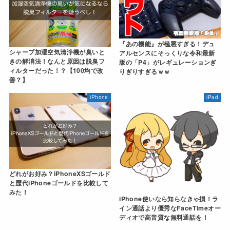
『あの機能』が極悪すぎる！デュ
シャープ加湿空気清浄機が臭いと
アルセンスにそっくりな令和最新
きの解消法！なんと原因は脱臭フ
版の「P4」がレギュレーションぎ
ィルターだった！？【100均で改
りぎりすぎるｗｗ
善？】
iPhone
iPad
どれがお好み？iPhoneXSゴールド
と歴代iPhoneゴールドを比較して
みた！
iPhone使いなら知らなきゃ損！ラ
イン通話より優秀なFaceTimeオー
ディオで高音質な無料通話を！