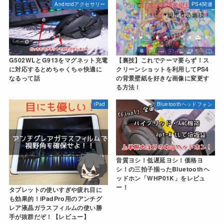
Androidアクセサリー
PS4関連
G502WLとG913をマグネット充電
【裏技】これでテーマ要らず！ス
に対応するとめちゃくちゃ快適に
クリーンショットを利用してPS4
なるって話
の背景壁紙を好きな画像に変更す
る方法！
iPad
Bluetoothヘッドフォン
音質ヨシ！低遅延ヨシ！価格ヨ
シ！の三拍子揃ったBluetoothヘ
ッドホン「WHP01K」をレビュ
ー！
タブレットの使いすぎや疲れ目に
も効果的！iPadPro用のアンチグ
レア液晶ガラスフィルムの使い勝
手が抜群だぞ！【レビュー】