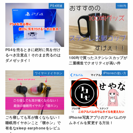
PS4関連
100均
PS4を売るときに絶対に気を付け
るべき注意点！そのまま売るのは
100均で買ったステンレスカップが
ダメゼッタイ！
二重構造でクオリティが高い件
ワイヤードイヤホン
iPhoneの使い方
ごろ寝しても耳が痛くならない！
iPhone写真アプリのアルバムのサ
睡眠用イヤホンこと「寝ホン」で
ムネイルを変更する方法！
有名なsleep earphoneをレビュ