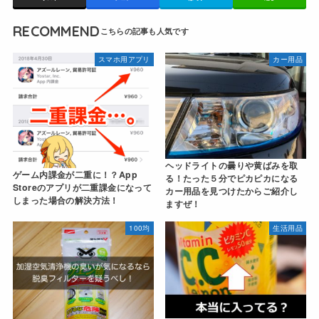
RECOMMEND
スマホ用アプリ
カー用品
ヘッドライトの曇りや黄ばみを取
ゲーム内課金が二重に！？App
る！たった５分でピカピカになる
Storeのアプリが二重課金になって
カー用品を見つけたからご紹介し
しまった場合の解決方法！
ますぜ！
100均
生活用品