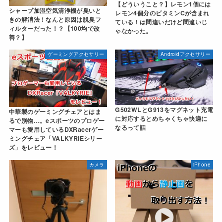
【どういうこと？】レモン1個には
シャープ加湿空気清浄機が臭いと
レモン4個分のビタミンCが含まれ
きの解消法！なんと原因は脱臭フ
ている！は間違いだけど間違いじ
ィルターだった！？【100均で改
ゃなかった。
善？】
ゲーミングアクセサリー
Androidアクセサリー
G502WLとG913をマグネット充電
中華製のゲーミングチェアとはま
に対応するとめちゃくちゃ快適に
るで別物…。eスポーツのプロゲー
なるって話
マーも愛用しているDXRacerゲー
ミングチェア「VALKYRIEシリー
ズ」をレビュー！
カメラ
iPhone