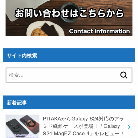
サイト内検索
検
索:
新着記事
PITAKAからGalaxy S24対応のアラ
ミド繊維ケースが登場！「Galaxy
S24 MagEZ Case 4」をレビュー！