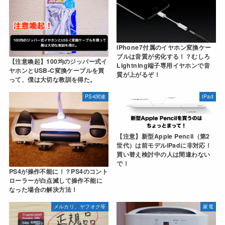
iPhone7付属のイヤホン変換ケー
ブルは音質が劣化する！？むしろ
【注意喚起】100均のジッパー式イ
Lightning端子専用イヤホンで音
ヤホンとUSB-C変換ケーブルを買
質が上がるぞ！
って、僕は大切な教訓を得た。
PS4関連
iPad
【注意】新型Apple Pencil（第2
世代）は前モデルiPadに非対応！
買い替え検討中の人は間違わない
で！
PS4が操作不能に！？PS4のコント
ローラーが白点滅して操作不能に
なった場合の解決方法！
メルカリ、ヤフオク等
家電