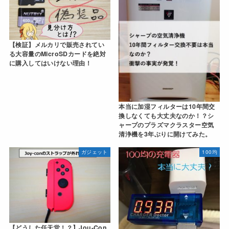
【検証】メルカリで販売されてい
る大容量のMicroSDカードを絶対
に購入してはいけない理由！
本当に加湿フィルターは10年間交
換しなくても大丈夫なのか！？シ
ャープのプラズマクラスター空気
清浄機を3年ぶりに開けてみた。
ガジェット
100均
【どうした任天堂！？】Jou-Con