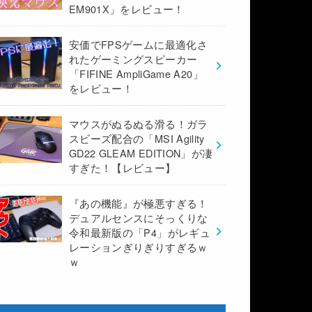
EM901X」をレビュー！
安価でFPSゲームに最適化さ
れたゲーミングスピーカー
「FIFINE AmpliGame A20」
をレビュー！
マウスがぬるぬる滑る！ガラ
スビーズ配合の「MSI Agility
GD22 GLEAM EDITION」が凄
すぎた！【レビュー】
『あの機能』が極悪すぎる！
デュアルセンスにそっくりな
令和最新版の「P4」がレギュ
レーションぎりぎりすぎるｗ
ｗ