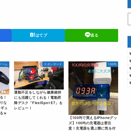
はてブ
送る
ゲーム
スポンサード
100均
運動不足をしながら健康維持
る！
にも活躍してくれる！電動昇
りな
降デスク「FlexiSpot E7」を
レギュ
レビュー！
るｗ
【100均で買えるiPhoneグッ
ズ】100均の充電器は要注
意！充電器を選ぶ際に気を付