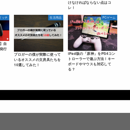
けなければならない点はコ
レ！
イッチ
生活用品
PCゲーム
】自
発行
iPad版の「原神」をPS4コン
ブロガーの僕が実際に使って
トローラーで遊ぶ方法！キー
いるオススメの文房具たちを
ボードやマウスも対応して
10選してみた！
る？