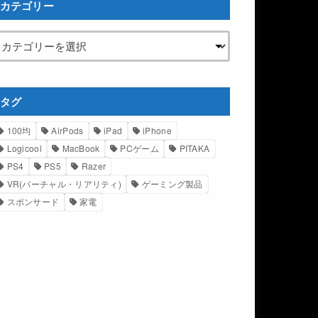
カテゴリー
タグ
100均
AirPods
iPad
iPhone
Logicool
MacBook
PCゲーム
PITAKA
PS4
PS5
Razer
VR(バーチャル・リアリティ)
ゲーミング製品
スポンサード
家電