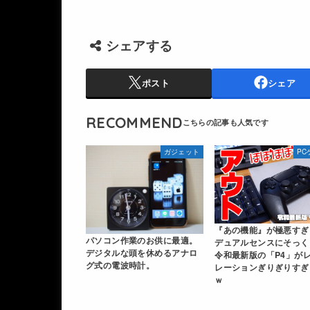
シェアする
ポスト
シェア
RECOMMEND
ガジェット
PC
『あの機能』が極悪すぎ
パソコン作業のお供に最適。
デュアルセンスにそっく
デジタルな頭を休めるアナロ
令和最新版の「P4」が
グ式の電波時計。
レーションぎりぎりすぎ
ｗ