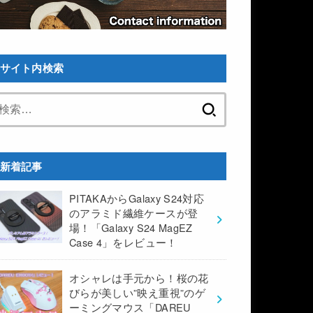
サイト内検索
検
索:
新着記事
PITAKAからGalaxy S24対応
のアラミド繊維ケースが登
場！「Galaxy S24 MagEZ
Case 4」をレビュー！
オシャレは手元から！桜の花
びらが美しい”映え重視”のゲ
ーミングマウス「DAREU