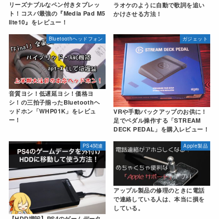
リーズナブルなペン付きタブレッ
ラオケのように自動で歌詞を追い
ト！コスパ最強の『Media Pad M5
かけさせる方法！
lite10』をレビュー！
Bluetoothヘッドフォン
ガジェット
音質ヨシ！低遅延ヨシ！価格ヨ
シ！の三拍子揃ったBluetoothヘ
ッドホン「WHP01K」をレビュ
VRや手動バックアップのお供に！
ー！
足でペダル操作する「STREAM
DECK PEDAL」を購入レビュー！
PS4関連
Apple製品
アップル製品の修理のときに電話
で連絡している人は、本当に損を
している。
【HDD増設】PS4のゲームデータ