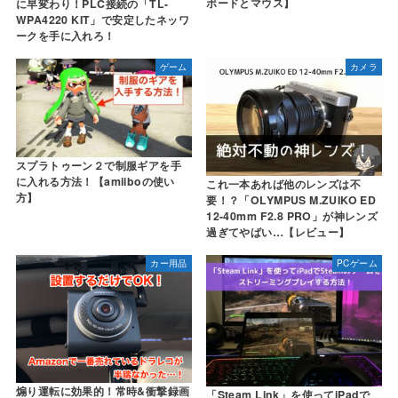
ボードとマウス】
に早変わり！PLC接続の「TL-
WPA4220 KIT」で安定したネッワ
ークを手に入れろ！
ゲーム
カメラ
スプラトゥーン２で制服ギアを手
に入れる方法！【amiiboの使い
これ一本あれば他のレンズは不
方】
要！？「OLYMPUS M.ZUIKO ED
12-40mm F2.8 PRO」が神レンズ
過ぎてやばい…【レビュー】
カー用品
PCゲーム
煽り運転に効果的！常時&衝撃録画
「Steam Link」を使ってiPadで