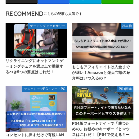
RECOMMEND
ゲーミングアクセサリー
読み物
リクライニングにオットマン？ゲ
ーミングチェアを選ぶ上で重視す
もしもアフィリエイトは入金まで
るべき5つの要点はこれだ！
が遅い！Amazonと楽天市場の紹
介料はいつ入るの？
デスクトップPC・ノートPC
PS4関連
PS4版フォートナイトで『勝つた
めの』お勧めのキーボードとマウ
スはこれだ！【PS4で使えるキー
コンセントに挿すだけで有線LAN