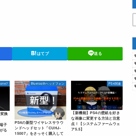
はてブ
送る
hone7
Bluetoothヘッドフォン
PS4関連
【新機能】PS4の壁紙を好き
ン変換
な画像に変更する方法と注意
PS4の新型ワイヤレスサラウ
点！【システムファームウェ
g端子
ンドヘッドセット「CUHJ-
ア5.5】
がる
15007」をさっそく購入して