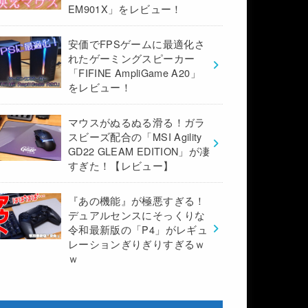
EM901X」をレビュー！
安価でFPSゲームに最適化さ
れたゲーミングスピーカー
「FIFINE AmpliGame A20」
をレビュー！
マウスがぬるぬる滑る！ガラ
スビーズ配合の「MSI Agility
GD22 GLEAM EDITION」が凄
すぎた！【レビュー】
『あの機能』が極悪すぎる！
デュアルセンスにそっくりな
令和最新版の「P4」がレギュ
レーションぎりぎりすぎるｗ
ｗ