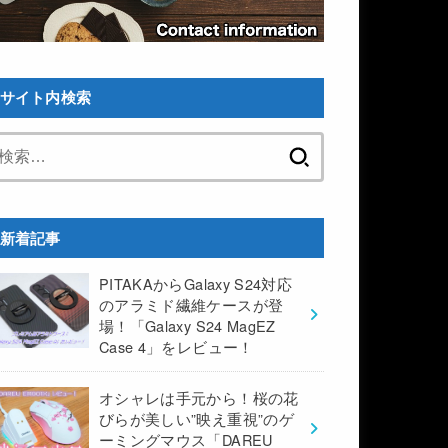
サイト内検索
検
索:
新着記事
PITAKAからGalaxy S24対応
のアラミド繊維ケースが登
場！「Galaxy S24 MagEZ
Case 4」をレビュー！
オシャレは手元から！桜の花
びらが美しい”映え重視”のゲ
ーミングマウス「DAREU