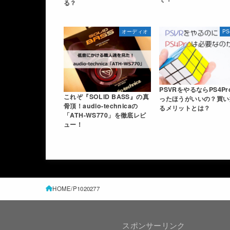
る？
オーディオ
P
PSVRをやるならPS4P
これぞ『SOLID BASS』の真
ったほうがいいの？買い
骨頂！audio-technicaの
るメリットとは？
「ATH-WS770」を徹底レビ
ュー！
HOME
P1020277
スポンサーリンク