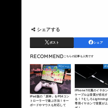
シェアする
ポスト
シェア
RECOMMEND
PCゲーム
iP
iPhone7付属のイヤホ
ケーブルは音質が劣化す
iPad版の「原神」をPS4コン
る！？むしろLightnin
トローラーで遊ぶ方法！キー
専用イヤホンで音質が上
ボードやマウスも対応して
ぞ！