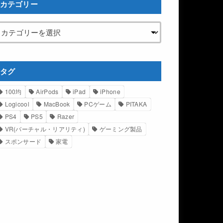
カテゴリー
タグ
100均
AirPods
iPad
iPhone
Logicool
MacBook
PCゲーム
PITAKA
PS4
PS5
Razer
VR(バーチャル・リアリティ)
ゲーミング製品
スポンサード
家電