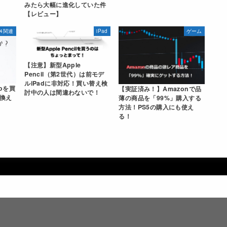
みたら大幅に進化していた件
【レビュー】
S4関連
iPad
ゲーム
【注意】新型Apple
Pencil（第2世代）は前モデ
ルiPadに非対応！買い替え検
roを買
【実証済み！】Amazonで品
討中の人は間違わないで！
換え
薄の商品を「99%」購入する
方法！PS5の購入にも使え
る！