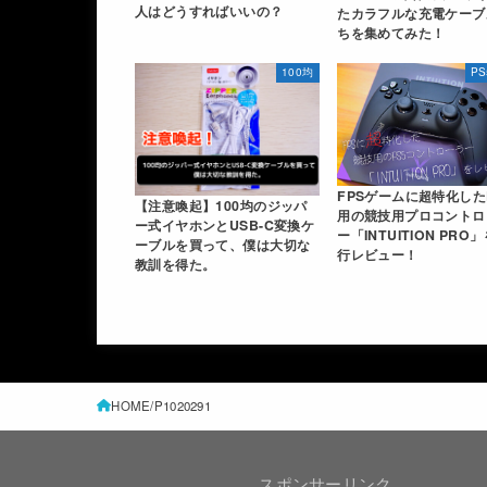
人はどうすればいいの？
たカラフルな充電ケーブ
ちを集めてみた！
100均
P
FPSゲームに超特化した
【注意喚起】100均のジッパ
用の競技用プロコントロ
ー式イヤホンとUSB-C変換ケ
ー「INTUITION PRO
ーブルを買って、僕は大切な
行レビュー！
教訓を得た。
HOME
P1020291
スポンサーリンク