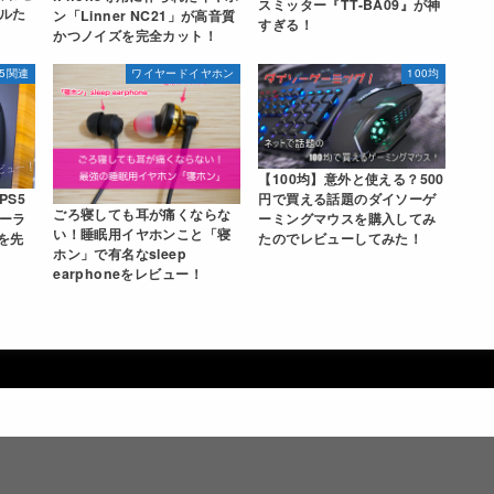
スミッター『TT-BA09』が神
ルた
ン「Linner NC21」が高音質
すぎる！
かつノイズを完全カット！
S5関連
ワイヤードイヤホン
100均
【100均】意外と使える？500
PS5
円で買える話題のダイソーゲ
ごろ寝しても耳が痛くならな
ーラ
ーミングマウスを購入してみ
い！睡眠用イヤホンこと「寝
」を先
たのでレビューしてみた！
ホン」で有名なsleep
earphoneをレビュー！