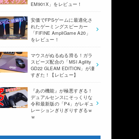
EM901X」をレビュー！
安価でFPSゲームに最適化さ
れたゲーミングスピーカー
「FIFINE AmpliGame A20」
をレビュー！
マウスがぬるぬる滑る！ガラ
スビーズ配合の「MSI Agility
GD22 GLEAM EDITION」が凄
すぎた！【レビュー】
『あの機能』が極悪すぎる！
デュアルセンスにそっくりな
令和最新版の「P4」がレギュ
レーションぎりぎりすぎるｗ
ｗ