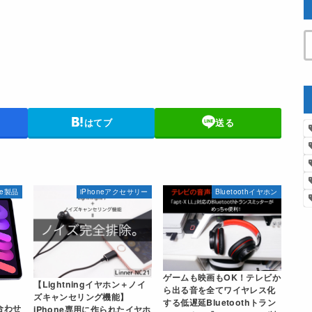
はてブ
送る
le製品
iPhoneアクセサリー
Bluetoothイヤホン
ゲームも映画もOK！テレビか
【Lightningイヤホン＋ノイ
ら出る音を全てワイヤレス化
ズキャンセリング機能】
する低遅延Bluetoothトラン
合わせ
iPhone専用に作られたイヤホ