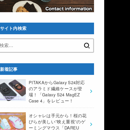
サイト内検索
検
索:
新着記事
PITAKAからGalaxy S24対応
のアラミド繊維ケースが登
場！「Galaxy S24 MagEZ
Case 4」をレビュー！
オシャレは手元から！桜の花
びらが美しい”映え重視”のゲ
ーミングマウス「DAREU