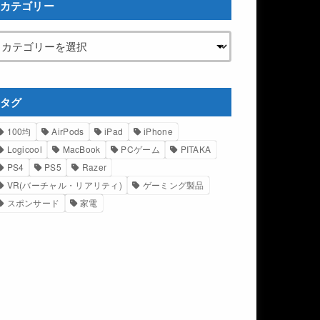
カテゴリー
タグ
100均
AirPods
iPad
iPhone
Logicool
MacBook
PCゲーム
PITAKA
PS4
PS5
Razer
VR(バーチャル・リアリティ)
ゲーミング製品
スポンサード
家電