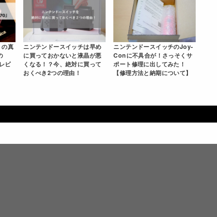
』の真
ニンテンドースイッチは早め
ニンテンドースイッチのJoy-
の
に買っておかないと液晶が悪
Conに不具合が！さっそくサ
底レビ
くなる！？今、絶対に買って
ポート修理に出してみた！
おくべき2つの理由！
【修理方法と納期について】