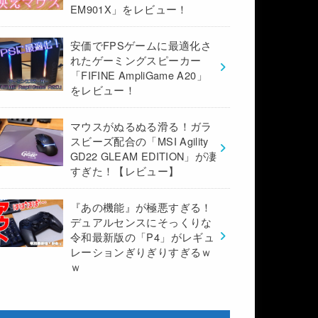
EM901X」をレビュー！
安価でFPSゲームに最適化さ
れたゲーミングスピーカー
「FIFINE AmpliGame A20」
をレビュー！
マウスがぬるぬる滑る！ガラ
スビーズ配合の「MSI Agility
GD22 GLEAM EDITION」が凄
すぎた！【レビュー】
『あの機能』が極悪すぎる！
デュアルセンスにそっくりな
令和最新版の「P4」がレギュ
レーションぎりぎりすぎるｗ
ｗ