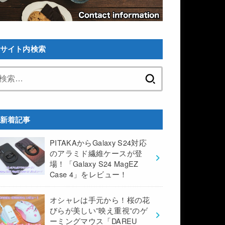
サイト内検索
検
索:
新着記事
PITAKAからGalaxy S24対応
のアラミド繊維ケースが登
場！「Galaxy S24 MagEZ
Case 4」をレビュー！
オシャレは手元から！桜の花
びらが美しい”映え重視”のゲ
ーミングマウス「DAREU