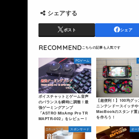
シェアする
ポスト
シェア
RECOMMEND
PCゲーム
ボイスチャットとゲーム音声
【超便利！】100均グッ
のバランスを瞬時に調整！最
ニンテンドースイッチや
強ゲーミングアンプ
MacBookのスタンド置
「ASTRO MixAmp Pro TR
を作ろう！
MAPTR-002」をレビュー！
スポンサード
オー