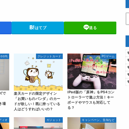
はてブ
送る
100均
クレジットカード
PCゲーム
iPad版の「原神」をPS4コン
ズで
楽天カードの限定デザイン
トローラーで遊ぶ方法！キー
「お買いものパンダ」のカー
ボードやマウスも対応して
き場
ドが欲しい！既に持っている
る？
人はどうすればいいの？
ディオ
ガジェット
キャンペーン、告知など