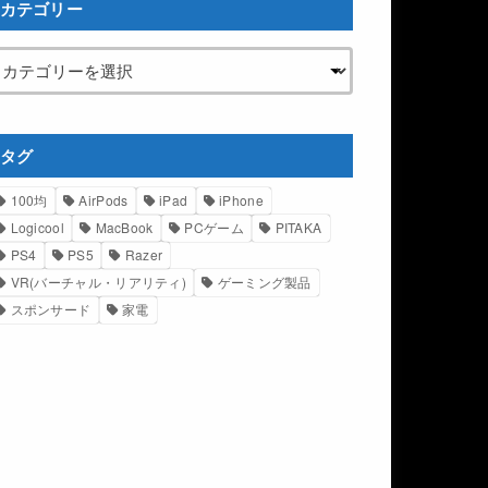
カテゴリー
タグ
100均
AirPods
iPad
iPhone
Logicool
MacBook
PCゲーム
PITAKA
PS4
PS5
Razer
VR(バーチャル・リアリティ)
ゲーミング製品
スポンサード
家電