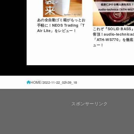
あの全自動ゴミ箱がもっとお
手軽に！NEOS Trading「T
これぞ『SOLID BASS
Air Lite」をレビュー！
骨頂！audio-technica
「ATH-WS770」を徹
ュー！
HOME
2022-11-22_02h39_18
スポンサーリンク