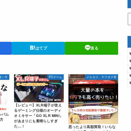
はてブ
送る
の使い方
PCゲーム
メルカリ、ヤフオク等
【レビュー】XLR端子が使え
るゲーミング仕様のオーディ
ルバム
オミキサー「GO XLR MINI」
方
があまりにも素晴らしすぎ
た…！
思ったより高額買取！いらな