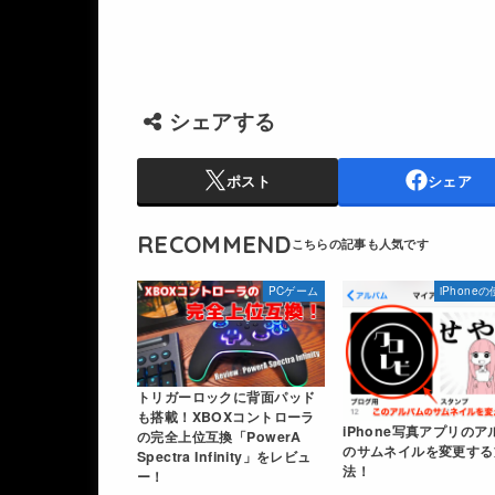
シェアする
ポスト
シェア
RECOMMEND
PCゲーム
iPhone
トリガーロックに背面パッド
も搭載！XBOXコントローラ
iPhone写真アプリのア
の完全上位互換「PowerA
のサムネイルを変更する
Spectra Infinity」をレビュ
法！
ー！