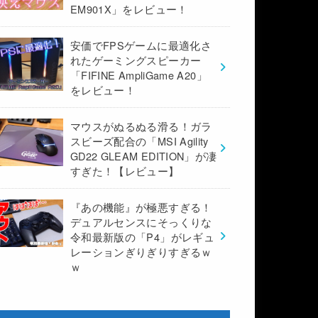
EM901X」をレビュー！
安価でFPSゲームに最適化さ
れたゲーミングスピーカー
「FIFINE AmpliGame A20」
をレビュー！
マウスがぬるぬる滑る！ガラ
スビーズ配合の「MSI Agility
GD22 GLEAM EDITION」が凄
すぎた！【レビュー】
『あの機能』が極悪すぎる！
デュアルセンスにそっくりな
令和最新版の「P4」がレギュ
レーションぎりぎりすぎるｗ
ｗ