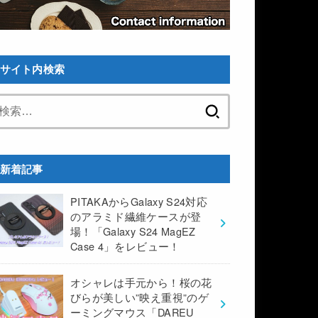
サイト内検索
検
索:
新着記事
PITAKAからGalaxy S24対応
のアラミド繊維ケースが登
場！「Galaxy S24 MagEZ
Case 4」をレビュー！
オシャレは手元から！桜の花
びらが美しい”映え重視”のゲ
ーミングマウス「DAREU