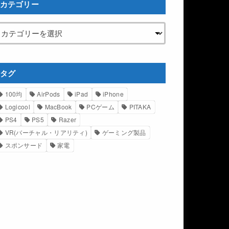
カテゴリー
タグ
100均
AirPods
iPad
iPhone
Logicool
MacBook
PCゲーム
PITAKA
PS4
PS5
Razer
VR(バーチャル・リアリティ)
ゲーミング製品
スポンサード
家電