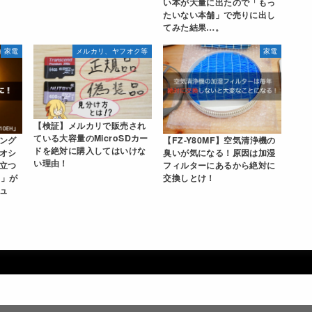
い本が大量に出たので「もっ
たいない本舗」で売りに出し
てみた結果…。
家電
メルカリ、ヤフオク等
家電
【検証】メルカリで販売され
ている大容量のMicroSDカー
ング
【FZ-Y80MF】空気清浄機の
ドを絶対に購入してはいけな
オシ
臭いが気になる！原因は加湿
い理由！
立つ
フィルターにあるから絶対に
H」が
交換しとけ！
ュ