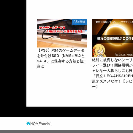
PS5関連
【PS5】PS4のゲームデータ
を外付けSSD（NVMe M.2と
絶対に後悔しないシーリ
SATA）に保存する方法と注
ライト選び！間接照明が
意点
ャレな一人暮らしにも役
「日立 LEC-AHS810E
超オススメだぞ！【レビ
ー】
HOME
ondo2