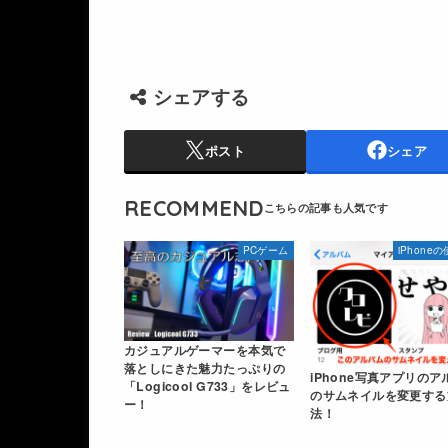
シェアする
ポスト
シェア
RECOMMEND
PCゲーム
iPhone
カジュアルゲーマーを本気で
落としにきた魅力たっぷりの
iPhone写真アプリのア
「Logicool G733」をレビュ
のサムネイルを変更する
ー！
法！