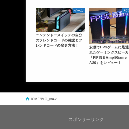
ゲーム
PC
ニンテンドースイッチの自分
のフレンドコードの確認とフ
レンドコードの変更方法！
安価でFPSゲームに最
れたゲーミングスピーカ
「FIFINE AmpliGame
A20」をレビュー！
HOME
IMG_0842
スポンサーリンク