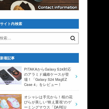
サイト内検索
検
索:
新着記事
PITAKAからGalaxy S24対応
のアラミド繊維ケースが登
場！「Galaxy S24 MagEZ
Case 4」をレビュー！
オシャレは手元から！桜の花
びらが美しい”映え重視”のゲ
ーミングマウス「DAREU