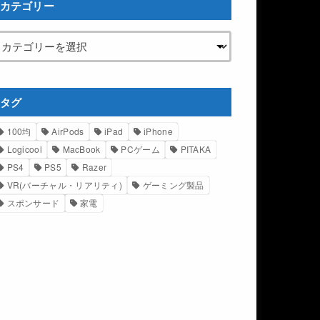
カテゴリー
タグ
100均
AirPods
iPad
iPhone
Logicool
MacBook
PCゲーム
PITAKA
PS4
PS5
Razer
VR(バーチャル・リアリティ)
ゲーミング製品
スポンサード
家電