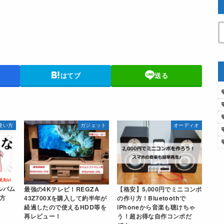
はてブ
送る
の使い方
ガジェット
オーディオ
ルバム
最強の4Kテレビ！REGZA
【格安】5,000円でミニコンポ
方
43Z700Xを購入して約半年が
の作り方！Bluetoothで
経過したので使えるHDD等を
iPhoneから音楽も聴けちゃ
再レビュー！
う！超お得な自作コンポだ