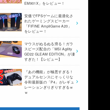
EM901X」をレビュー！
安価でFPSゲームに最適化さ
れたゲーミングスピーカー
「FIFINE AmpliGame A20」
をレビュー！
マウスがぬるぬる滑る！ガラ
スビーズ配合の「MSI Agility
GD22 GLEAM EDITION」が凄
すぎた！【レビュー】
『あの機能』が極悪すぎる！
デュアルセンスにそっくりな
令和最新版の「P4」がレギュ
レーションぎりぎりすぎるｗ
ｗ