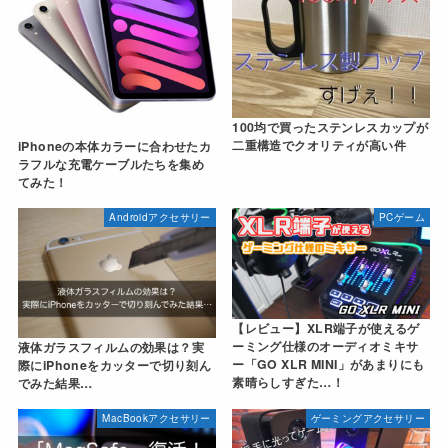
100均で買ったステンレスカップが
二重構造でクオリティが高い件
iPhoneの本体カラーに合わせたカ
ラフルな充電ケーブルたちを集め
てみた！
Androidアクセサリー
PCゲーム
【レビュー】XLR端子が使えるゲ
ーミング仕様のオーディオミキサ
液体ガラスフィルムの効果は？実
ー「GO XLR MINI」があまりにも
際にiPhoneをカッターで切り刻ん
素晴らしすぎた…！
でみた結果…
MacBookアクセサリー
ゲーミングアクセサリー