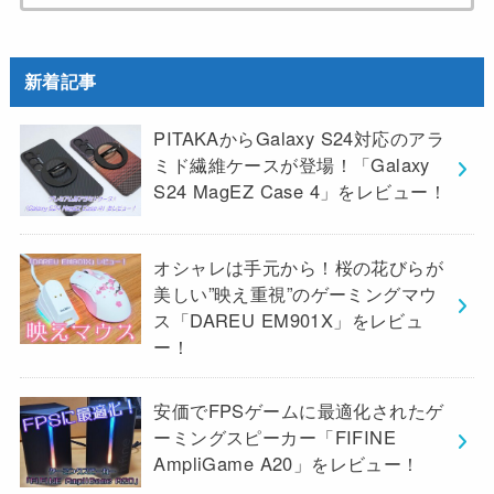
索:
新着記事
PITAKAからGalaxy S24対応のアラ
ミド繊維ケースが登場！「Galaxy
S24 MagEZ Case 4」をレビュー！
オシャレは手元から！桜の花びらが
美しい”映え重視”のゲーミングマウ
ス「DAREU EM901X」をレビュ
ー！
安価でFPSゲームに最適化されたゲ
ーミングスピーカー「FIFINE
AmpliGame A20」をレビュー！