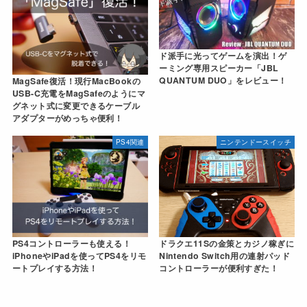
ド派手に光ってゲームを演出！ゲ
ーミング専用スピーカー「JBL
QUANTUM DUO」をレビュー！
MagSafe復活！現行MacBookの
USB-C充電をMagSafeのようにマ
グネット式に変更できるケーブル
アダプターがめっちゃ便利！
PS4関連
ニンテンドースイッチ
PS4コントローラーも使える！
ドラクエ11Sの金策とカジノ稼ぎに
iPhoneやiPadを使ってPS4をリモ
Nintendo Switch用の連射パッド
ートプレイする方法！
コントローラーが便利すぎた！