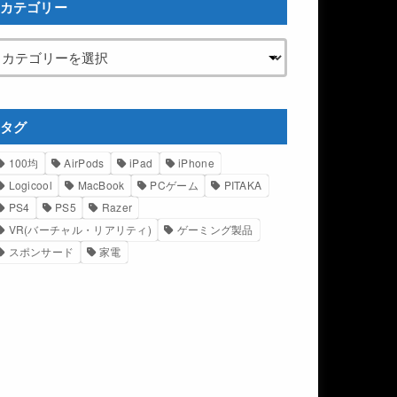
カテゴリー
タグ
100均
AirPods
iPad
iPhone
Logicool
MacBook
PCゲーム
PITAKA
PS4
PS5
Razer
VR(バーチャル・リアリティ)
ゲーミング製品
スポンサード
家電