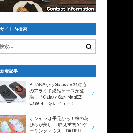
サイト内検索
検
索:
新着記事
PITAKAからGalaxy S24対応
のアラミド繊維ケースが登
場！「Galaxy S24 MagEZ
Case 4」をレビュー！
オシャレは手元から！桜の花
びらが美しい”映え重視”のゲ
ーミングマウス「DAREU