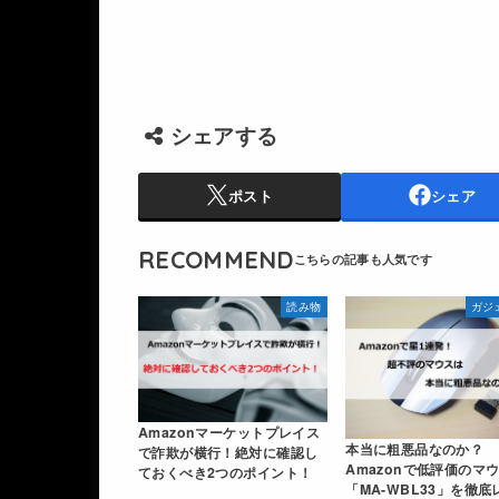
シェアする
ポスト
シェア
RECOMMEND
読み物
ガジ
Amazonマーケットプレイス
本当に粗悪品なのか？
で詐欺が横行！絶対に確認し
Amazonで低評価のマ
ておくべき2つのポイント！
「MA-WBL33」を徹底