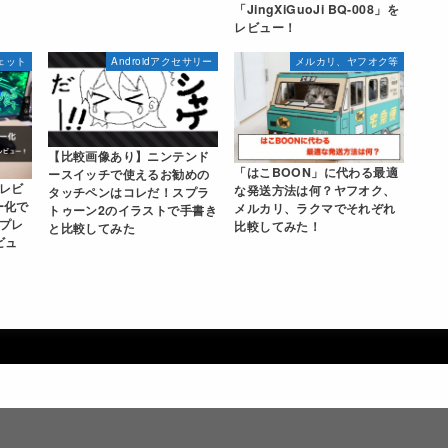
「JingXiGuoJi BQ-008」を
レビュー！
ェット
Androidアクセサリー
メルカリ、ヤフオク等
【比較画像あり】ニンテンド
「はこBOON」に代わる最適
ースイッチで使えるお勧めの
レビ
な発送方法は何？ヤフオク、
タッチペンはコレだ！スプラ
ー化で
メルカリ、ラクマでそれぞれ
トゥーン2のイラストで手書き
プレ
比較してみた！
と比較してみた
ビュ