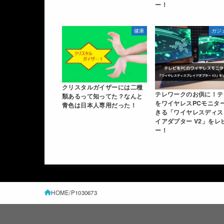
ー！
健康
ガジ
クリスタルガイザーには二種
テレワークのお供に！テ
類あるって知ってた？なんと
をワイヤレスPCモニタ
青色は日本人専用だった！
きる「ワイヤレスディス
イアダプター V2」をレ
ー！
HOME
P1030673