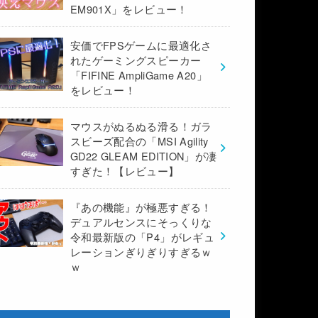
EM901X」をレビュー！
安価でFPSゲームに最適化さ
れたゲーミングスピーカー
「FIFINE AmpliGame A20」
をレビュー！
マウスがぬるぬる滑る！ガラ
スビーズ配合の「MSI Agility
GD22 GLEAM EDITION」が凄
すぎた！【レビュー】
『あの機能』が極悪すぎる！
デュアルセンスにそっくりな
令和最新版の「P4」がレギュ
レーションぎりぎりすぎるｗ
ｗ