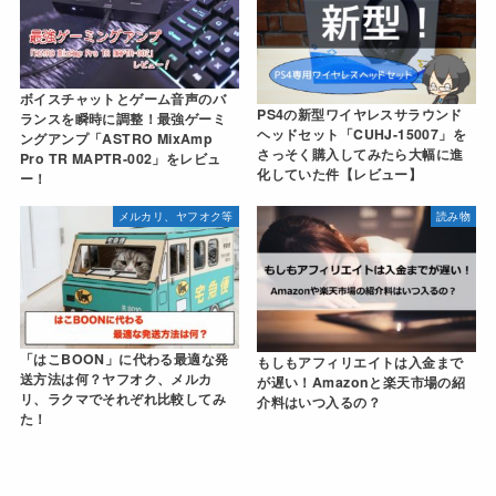
ボイスチャットとゲーム音声のバ
PS4の新型ワイヤレスサラウンド
ランスを瞬時に調整！最強ゲーミ
ヘッドセット「CUHJ-15007」を
ングアンプ「ASTRO MixAmp
さっそく購入してみたら大幅に進
Pro TR MAPTR-002」をレビュ
化していた件【レビュー】
ー！
メルカリ、ヤフオク等
読み物
「はこBOON」に代わる最適な発
もしもアフィリエイトは入金まで
送方法は何？ヤフオク、メルカ
が遅い！Amazonと楽天市場の紹
リ、ラクマでそれぞれ比較してみ
介料はいつ入るの？
た！