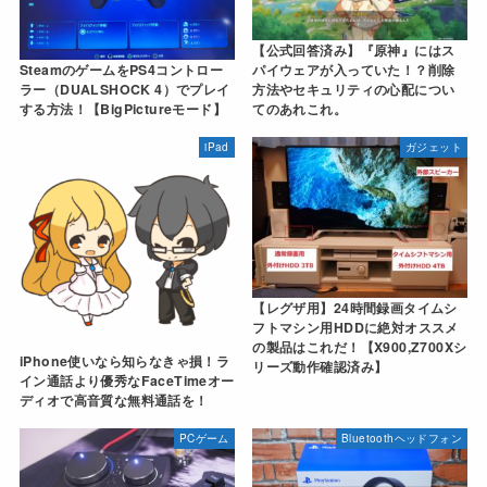
【公式回答済み】『原神』にはス
SteamのゲームをPS4コントロー
パイウェアが入っていた！？削除
ラー（DUALSHOCK 4）でプレイ
方法やセキュリティの心配につい
する方法！【BigPictureモード】
てのあれこれ。
iPad
ガジェット
【レグザ用】24時間録画タイムシ
フトマシン用HDDに絶対オススメ
の製品はこれだ！【X900,Z700Xシ
iPhone使いなら知らなきゃ損！ラ
リーズ動作確認済み】
イン通話より優秀なFaceTimeオー
ディオで高音質な無料通話を！
PCゲーム
Bluetoothヘッドフォン