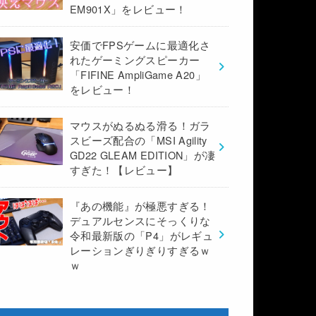
EM901X」をレビュー！
安価でFPSゲームに最適化さ
れたゲーミングスピーカー
「FIFINE AmpliGame A20」
をレビュー！
マウスがぬるぬる滑る！ガラ
スビーズ配合の「MSI Agility
GD22 GLEAM EDITION」が凄
すぎた！【レビュー】
『あの機能』が極悪すぎる！
デュアルセンスにそっくりな
令和最新版の「P4」がレギュ
レーションぎりぎりすぎるｗ
ｗ