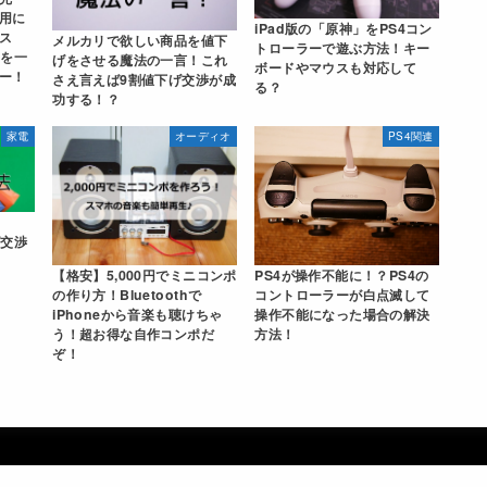
用に
iPad版の「原神」をPS4コン
ス
メルカリで欲しい商品を値下
トローラーで遊ぶ方法！キー
」を一
げをさせる魔法の一言！これ
ボードやマウスも対応して
ー！
さえ言えば9割値下げ交渉が成
る？
功する！？
家電
オーディオ
PS4関連
げ交渉
【格安】5,000円でミニコンポ
PS4が操作不能に！？PS4の
の作り方！Bluetoothで
コントローラーが白点滅して
iPhoneから音楽も聴けちゃ
操作不能になった場合の解決
う！超お得な自作コンポだ
方法！
ぞ！