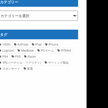
カテゴリー
タグ
100均
AirPods
iPad
iPhone
Logicool
MacBook
PCゲーム
PITAKA
PS4
PS5
Razer
VR(バーチャル・リアリティ)
ゲーミング製品
スポンサード
家電