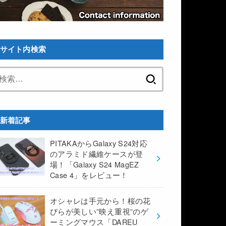
サイト内検索
検
索:
新着記事
PITAKAからGalaxy S24対応
のアラミド繊維ケースが登
場！「Galaxy S24 MagEZ
Case 4」をレビュー！
オシャレは手元から！桜の花
びらが美しい”映え重視”のゲ
ーミングマウス「DAREU