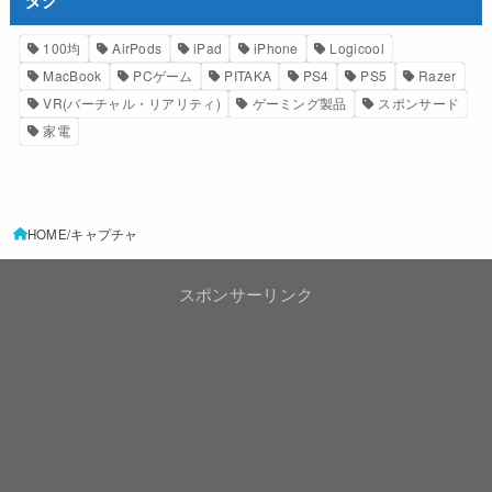
100均
AirPods
iPad
iPhone
Logicool
MacBook
PCゲーム
PITAKA
PS4
PS5
Razer
VR(バーチャル・リアリティ)
ゲーミング製品
スポンサード
家電
HOME
キャプチャ
スポンサーリンク