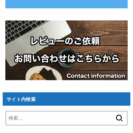
サイト内検索
検
索: