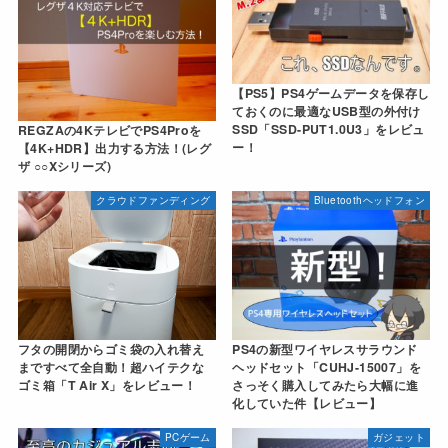
【PS5】PS4ゲームデータを保存し
ておくのに最適なUSB型の外付け
SSD「SSD-PUT1.0U3」をレビュ
REGZAの4KテレビでPS4Proを
ー！
【4K+HDR】出力する方法！(レグ
ザ ○○Xシリーズ)
クラウドファンディング
Bluetoothヘッドフォン
フタの開閉からゴミ袋の入れ替え
PS4の新型ワイヤレスサラウンド
まですべて全自動！超ハイテクな
ヘッドセット「CUHJ-15007」を
ゴミ箱「T Air X」をレビュー！
さっそく購入してみたら大幅に進
化していた件【レビュー】
PCゲーム
ガジェット