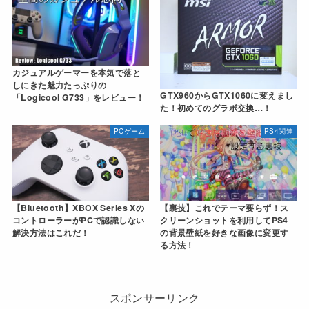
カジュアルゲーマーを本気で落と
しにきた魅力たっぷりの
GTX960からGTX1060に変えまし
「Logicool G733」をレビュー！
た！初めてのグラボ交換…！
PCゲーム
PS4関連
【Bluetooth】XBOX Series Xの
【裏技】これでテーマ要らず！ス
コントローラーがPCで認識しない
クリーンショットを利用してPS4
解決方法はこれだ！
の背景壁紙を好きな画像に変更す
る方法！
スポンサーリンク