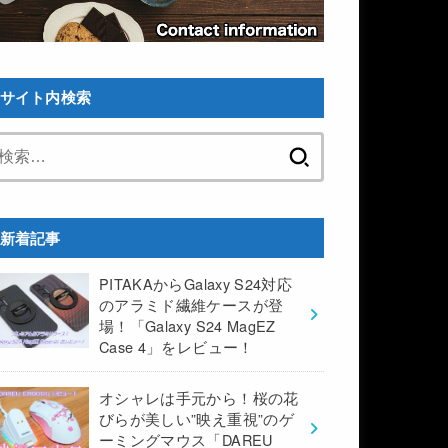
サイト内検索
検
索:
新着記事
PITAKAからGalaxy S24対応
のアラミド繊維ケースが登
場！「Galaxy S24 MagEZ
Case 4」をレビュー！
オシャレは手元から！桜の花
びらが美しい”映え重視”のゲ
ーミングマウス「DAREU