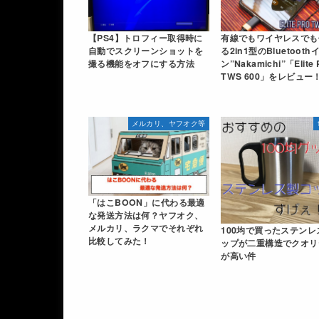
【PS4】トロフィー取得時に
有線でもワイヤレスでも
自動でスクリーンショットを
る2in1型のBluetoot
撮る機能をオフにする方法
ン”Nakamichi”「Elite 
TWS 600」をレビュー
メルカリ、ヤフオク等
「はこBOON」に代わる最適
な発送方法は何？ヤフオク、
メルカリ、ラクマでそれぞれ
100均で買ったステンレ
比較してみた！
ップが二重構造でクオリ
が高い件