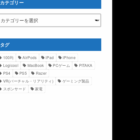
カテゴリー
タグ
100均
AirPods
iPad
iPhone
Logicool
MacBook
PCゲーム
PITAKA
PS4
PS5
Razer
VR(バーチャル・リアリティ)
ゲーミング製品
スポンサード
家電