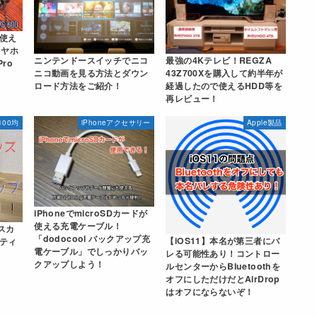
使え
hイヤホ
ニンテンドースイッチでニコ
最強の4Kテレビ！REGZA
Pro
ニコ動画を見る方法とダウン
43Z700Xを購入して約半年が
！
ロード方法をご紹介！
経過したので使えるHDD等を
再レビュー！
100均
iPhoneアクセサリー
Apple製品
iPhoneでmicroSDカードが
使える充電ケーブル！
スカ
「dodocool バックアップ充
【iOS11】本名が第三者にバ
ティ
電ケーブル」でしっかりバッ
レる可能性あり！コントロー
クアップしよう！
ルセンターからBluetoothを
オフにしただけだとAirDrop
はオフにならないぞ！