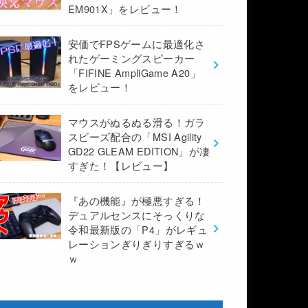
EM901X」をレビュー！
安価でFPSゲームに最適化さ
れたゲーミングスピーカー
「FIFINE AmpliGame A20」
をレビュー！
マウスがぬるぬる滑る！ガラ
スビーズ配合の「MSI Agility
GD22 GLEAM EDITION」が凄
すぎた！【レビュー】
『あの機能』が極悪すぎる！
デュアルセンスにそっくりな
令和最新版の「P4」がレギュ
レーションぎりぎりすぎるｗ
ｗ