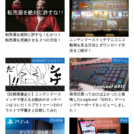
転売屋を絶対に許すな！むかつく
ニンテンドースイッチでニコニコ
転売屋を死滅させる３つの方法！
動画を見る方法とダウンロード方
法をご紹介！
Androidアクセサリー
PCゲーム
【比較画像あり】ニンテンドース
発売日買っておけばよかったと後
イッチで使えるお勧めのタッチペ
悔したLogicool「G913」ゲーミ
ンはコレだ！スプラトゥーン2のイ
ングキーボードをレビューしまし
ラストで手書きと比較してみた
た！
PS4関連
iPad