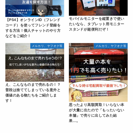
モバイルモニターを縦置きで使い
【PS4】オンラインID（フレンド
たいなら、タブレット用モニター
コード）を使ってフレンド登録を
スタンドが超便利だぞ！
する方法！個人チャットのやり方
などをご紹介！
メルカリ、ヤフオク等
メルカリ、ヤフオク等
え、こんなものまで売れるの！？
普段は捨ててしまっている意外と
価値のある物たちをご紹介しま
す！
思ったより高額買取！いらない本
が大量に出たので「もったいない
本舗」で売りに出してみた結
果…。