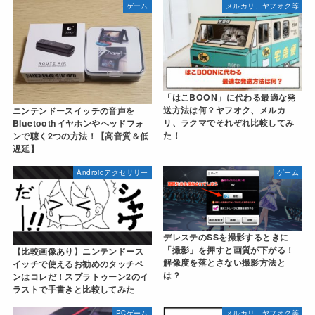
ゲーム
メルカリ、ヤフオク等
「はこBOON」に代わる最適な発
送方法は何？ヤフオク、メルカ
ニンテンドースイッチの音声を
リ、ラクマでそれぞれ比較してみ
Bluetoothイヤホンやヘッドフォ
た！
ンで聴く2つの方法！【高音質＆低
遅延】
Androidアクセサリー
ゲーム
デレステのSSを撮影するときに
「撮影」を押すと画質が下がる！
【比較画像あり】ニンテンドース
解像度を落とさない撮影方法と
イッチで使えるお勧めのタッチペ
は？
ンはコレだ！スプラトゥーン2のイ
ラストで手書きと比較してみた
PCゲーム
メルカリ、ヤフオク等