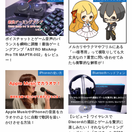
ボイスチャットとゲーム音声のバ
ランスを瞬時に調整！最強ゲーミ
メルカリやラクマやフリルにある
ングアンプ「ASTRO MixAmp
「○○様専用」って横取りしても大
Pro TR MAPTR-002」をレビュ
丈夫なの？運営に問い合わせてみ
ー！
たら衝撃的な解答が！
iPhoneの使い方
Bluetoothヘッドフォン
Apple MusicやiPhoneの音楽をカ
【レビュー】ワイヤレスで
ラオケのように自動で歌詞を追い
Discordの通話とゲームを贅沢に
かけさせる方法！
楽しみたい！それならゲーミング