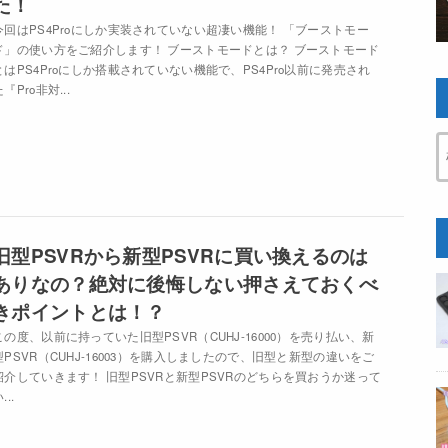
た！
今回はPS4Proにしか実装されていない超凄い機能！ 「ブーストモー
ド」の使い方をご紹介します！ ブーストモードとは？ ブーストモード
とはPS4Proにしか搭載されていない機能で、PS4Pro以前に発売され
『Pro非対...
旧型PSVRから新型PSVRに買い換えるのは
ありなの？絶対に後悔しない押さえておくべ
きポイントとは！？
この度、以前に持っていた旧型PSVR（CUHJ-16000）を売り払い、新
型PSVR（CUHJ-16003）を購入しましたので、旧型と新型の違いをご
紹介していきます！ 旧型PSVRと新型PSVRのどちらを買おうか迷って
...