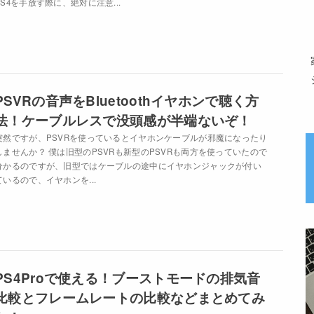
PS4を手放す際に、絶対に注意...
PSVRの音声をBluetoothイヤホンで聴く方
法！ケーブルレスで没頭感が半端ないぞ！
突然ですが、PSVRを使っているとイヤホンケーブルが邪魔になったり
しませんか？ 僕は旧型のPSVRも新型のPSVRも両方を使っていたので
分かるのですが、旧型ではケーブルの途中にイヤホンジャックが付い
ているので、イヤホンを...
PS4Proで使える！ブーストモードの排気音
比較とフレームレートの比較などまとめてみ