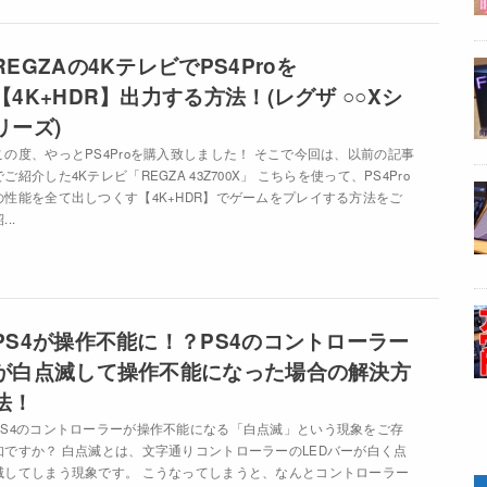
REGZAの4KテレビでPS4Proを
【4K+HDR】出力する方法！(レグザ ○○Xシ
リーズ)
この度、やっとPS4Proを購入致しました！ そこで今回は、以前の記事
でご紹介した4Kテレビ「REGZA 43Z700X」 こちらを使って、PS4Pro
の性能を全て出しつくす【4K+HDR】でゲームをプレイする方法をご
...
PS4が操作不能に！？PS4のコントローラー
が白点滅して操作不能になった場合の解決方
法！
PS4のコントローラーが操作不能になる「白点滅」という現象をご存
知ですか？ 白点滅とは、文字通りコントローラーのLEDバーが白く点
滅してしまう現象です。 こうなってしまうと、なんとコントローラー