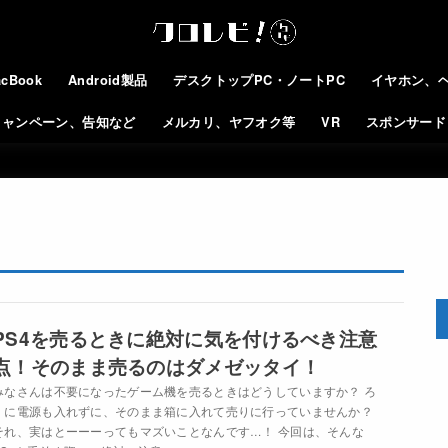
cBook
Android製品
デスクトップPC・ノートPC
イヤホン、
キャンペーン、告知など
メルカリ、ヤフオク等
VR
スポンサード
PS4を売るときに絶対に気を付けるべき注意
点！そのまま売るのはダメゼッタイ！
みなさんは不要になったゲーム機を売るときはどうしていますか？ ろ
くに電源も入れずに、そのまま箱に入れて売りに行っていませんか？
それ、実はとーーーってもマズいことなんです…！ 今回は、そんな