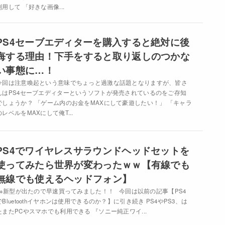
利用して 「好きな画像...
PS4セーブエディターを購入すると絶対に後
悔する理由！下手をすると取り返しのつかな
い事態に…！
今回は注意喚起という意味でちょっと過激な話題となりますが、皆さ
んはPS4セーブエディターというソフトが発売されているのをご存知
でしょうか？ 「ゲーム内のお金をMAXにして豪遊したい！」 「キャラ
のレベルをMAXにして俺T...
PS4でワイヤレスサラウンドヘッドセットを
使ってみたら世界が変わったｗｗ【有線でも
無線でも使えるヘッドフォン】
※新型が出たので早速買ってみました！！ 今回は以前の記事【PS4
でBluetoothイヤホンは使用できるのか？】に引き続き PS4やPS3、は
たまたPCやスマホでも利用できる 『ソニー純正ワイ...