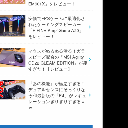
EM901X」をレビュー！
安価でFPSゲームに最適化さ
れたゲーミングスピーカー
「FIFINE AmpliGame A20」
をレビュー！
マウスがぬるぬる滑る！ガラ
スビーズ配合の「MSI Agility
GD22 GLEAM EDITION」が凄
すぎた！【レビュー】
『あの機能』が極悪すぎる！
デュアルセンスにそっくりな
令和最新版の「P4」がレギュ
レーションぎりぎりすぎるｗ
ｗ