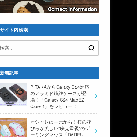
サイト内検索
検
索:
新着記事
PITAKAからGalaxy S24対応
のアラミド繊維ケースが登
場！「Galaxy S24 MagEZ
Case 4」をレビュー！
オシャレは手元から！桜の花
びらが美しい”映え重視”のゲ
ーミングマウス「DAREU