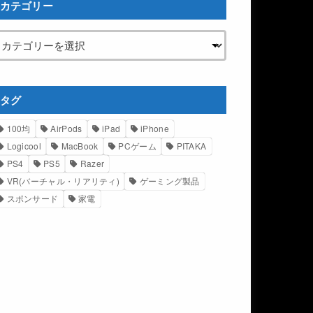
カテゴリー
タグ
100均
AirPods
iPad
iPhone
Logicool
MacBook
PCゲーム
PITAKA
PS4
PS5
Razer
VR(バーチャル・リアリティ)
ゲーミング製品
スポンサード
家電