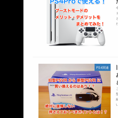
た
PS4関連
い