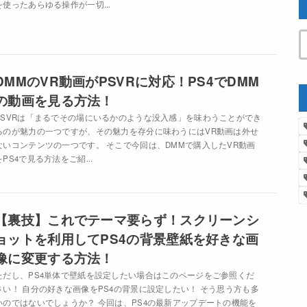
を使ったあらゆる操作が一切...
DMMのVR動画がPSVRに対応！PS4でDMM
の動画を見る方法！
PSVRは「まるでその場にいるかのような没入感」を味わうことができ
るのが魅力の一つですが、その魅力を存分に味わうにはVR動画は外せ
ないコンテンツの一つです。 そこで今回は、DMMで購入したVR動画
をPS4で見る方法をご紹...
【裏技】これでテーマ要らず！スクリーンシ
ョットを利用してPS4の背景壁紙を好きな画
像に変更する方法！
ただし、PS4単体で壁紙を設定したい場合はこのページをご参照くだ
さい！ 自分の好きな画像をPS4の背景に設定したい！ そう思う方も多
いのではないでしょうか？ 今回は、PS4の最新アップデートの機能を