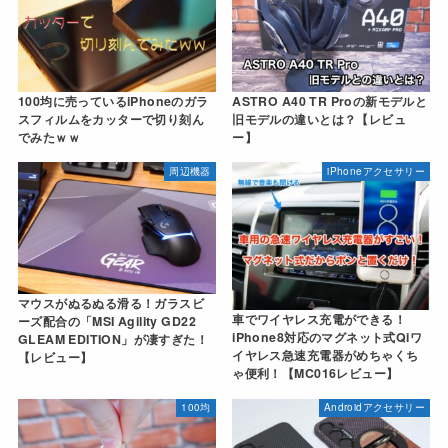
100均に売っているiPhoneのガラ
ASTRO A40 TR Proの新モデルと
スフィルムをカッターで切り刻ん
旧モデルの違いとは？【レビュ
でみたｗｗ
ー】
周辺機器
iPhoneアクセサリー
マウスがぬるぬる滑る！ガラスビ
車でワイヤレス充電ができる！
ーズ配合の「MSI Agility GD22
iPhone8対応のマグネット式Qiワ
GLEAM EDITION」が凄すぎた！
イヤレス急速充電器がめちゃくち
【レビュー】
ゃ便利！【MC016レビュー】
100均
Androidアクセサリー