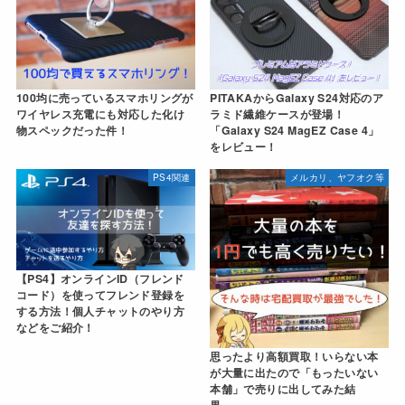
100均に売っているスマホリングが
PITAKAからGalaxy S24対応のア
ワイヤレス充電にも対応した化け
ラミド繊維ケースが登場！
物スペックだった件！
「Galaxy S24 MagEZ Case 4」
をレビュー！
PS4関連
メルカリ、ヤフオク等
【PS4】オンラインID（フレンド
コード）を使ってフレンド登録を
する方法！個人チャットのやり方
などをご紹介！
思ったより高額買取！いらない本
が大量に出たので「もったいない
本舗」で売りに出してみた結